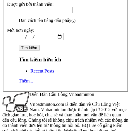
Được gửi bởi thành viên:
Dãn cách tên bằng dấu phẩy(,).
Mới hơn ngày:
Tìm kiếm hữu ích
Recent Posts
Thêm...
Diễn Đàn Cầu Lông Vnbadminton
Vnbadminton.com là diễn đàn về Cầu Lông Việt
Nam. Vnbadminton được thành lập từ 2012 với mục
đích giao lưu, học hỏi, chia sẻ và thảo luận mọi vấn đề liên quan
đến cầu lông. Chúng tôi sẽ không chịu trách nhiệm với các thông tin
do thành viên đưa lên trừ thông tin nội bộ. BQT sẽ cố gắng kiểm
soát chặt chẽ các luồng thông tin Website đang hoạt động thử