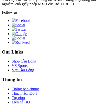
nghiệm, chờ giấy phép MXH của Bộ TT & TT.
Follow us
Our Links
Shop Cầu Lông
VS Sports
Vợt Cầu Lông
Thông tin
Thông báo chung
Thắc mắc, góp ý
Trợ giúp
Liên hệ BQT