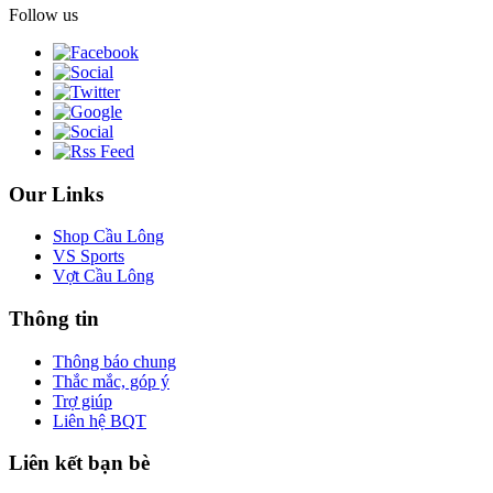
Follow us
Our Links
Shop Cầu Lông
VS Sports
Vợt Cầu Lông
Thông tin
Thông báo chung
Thắc mắc, góp ý
Trợ giúp
Liên hệ BQT
Liên kết bạn bè