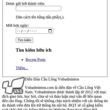
Được gửi bởi thành viên:
Dãn cách tên bằng dấu phẩy(,).
Mới hơn ngày:
Tìm kiếm hữu ích
Recent Posts
Thêm...
Diễn Đàn Cầu Lông Vnbadminton
Vnbadminton.com là diễn đàn về Cầu Lông Việt
Nam. Vnbadminton được thành lập từ 2012 với mục
đích giao lưu, học hỏi, chia sẻ và thảo luận mọi vấn đề liên quan
đến cầu lông. Chúng tôi sẽ không chịu trách nhiệm với các thông tin
do thành viên đưa lên trừ thông tin nội bộ. BQT sẽ cố gắng kiểm
soát chặt chẽ các luồng thông tin Website đang hoạt động thử