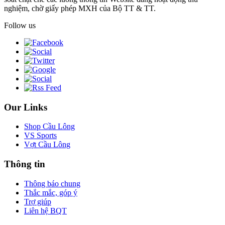
nghiệm, chờ giấy phép MXH của Bộ TT & TT.
Follow us
Our Links
Shop Cầu Lông
VS Sports
Vợt Cầu Lông
Thông tin
Thông báo chung
Thắc mắc, góp ý
Trợ giúp
Liên hệ BQT