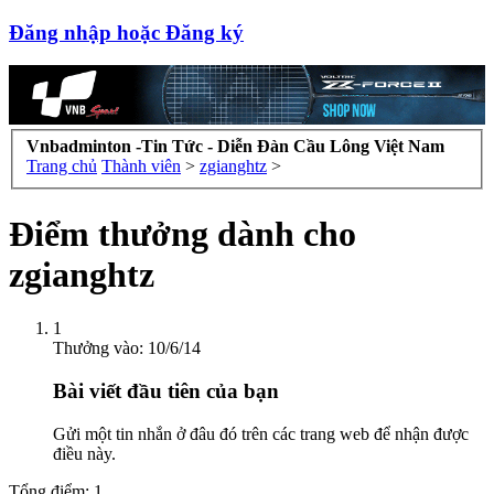
Đăng nhập hoặc Đăng ký
Vnbadminton -Tin Tức - Diễn Đàn Cầu Lông Việt Nam
Trang chủ
Thành viên
>
zgianghtz
>
Điểm thưởng dành cho
zgianghtz
1
Thưởng vào:
10/6/14
Bài viết đầu tiên của bạn
Gửi một tin nhắn ở đâu đó trên các trang web để nhận được
điều này.
Tổng điểm: 1