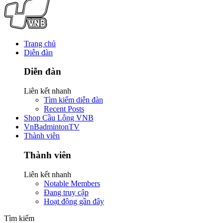
Trang chủ
Diễn đàn
Diễn đàn
Liên kết nhanh
Tìm kiếm diễn đàn
Recent Posts
Shop Cầu Lông VNB
VnBadmintonTV
Thành viên
Thành viên
Liên kết nhanh
Notable Members
Đang truy cập
Hoạt động gần đây
Tìm kiếm