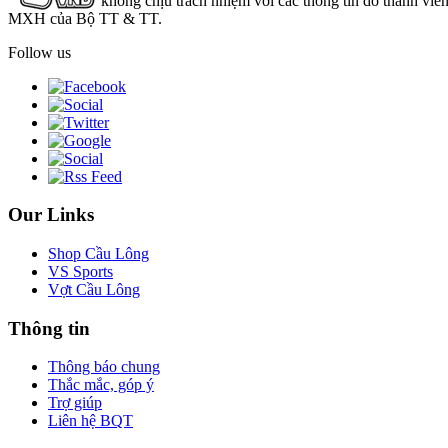
không chịu trách nhiệm với các thông tin do thành viê
MXH của Bộ TT & TT.
Follow us
Our Links
Shop Cầu Lông
VS Sports
Vợt Cầu Lông
Thông tin
Thông báo chung
Thắc mắc, góp ý
Trợ giúp
Liên hệ BQT