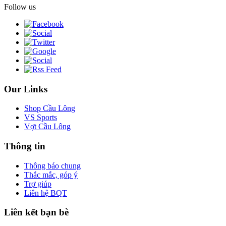
Follow us
Our Links
Shop Cầu Lông
VS Sports
Vợt Cầu Lông
Thông tin
Thông báo chung
Thắc mắc, góp ý
Trợ giúp
Liên hệ BQT
Liên kết bạn bè