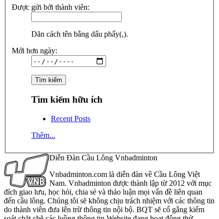
Được gửi bởi thành viên:
Dãn cách tên bằng dấu phẩy(,).
Mới hơn ngày:
Tìm kiếm hữu ích
Recent Posts
Thêm...
Diễn Đàn Cầu Lông Vnbadminton
Vnbadminton.com là diễn đàn về Cầu Lông Việt
Nam. Vnbadminton được thành lập từ 2012 với mục
đích giao lưu, học hỏi, chia sẻ và thảo luận mọi vấn đề liên quan
đến cầu lông. Chúng tôi sẽ không chịu trách nhiệm với các thông tin
do thành viên đưa lên trừ thông tin nội bộ. BQT sẽ cố gắng kiểm
soát chặt chẽ các luồng thông tin Website đang hoạt động thử