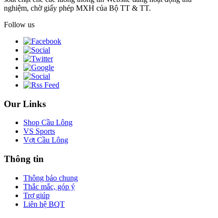
nghiệm, chờ giấy phép MXH của Bộ TT & TT.
Follow us
Our Links
Shop Cầu Lông
VS Sports
Vợt Cầu Lông
Thông tin
Thông báo chung
Thắc mắc, góp ý
Trợ giúp
Liên hệ BQT