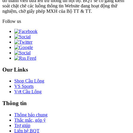
do thành viên đưa lên trừ thông tin nội bộ. BQT sẽ cố gắng kiểm
soát chặt chẽ các luồng thông tin Website đang hoạt động thử
nghiệm, chờ giấy phép MXH của Bộ TT & TT.
Follow us
Our Links
Shop Cầu Lông
VS Sports
Vợt Cầu Lông
Thông tin
Thông báo chung
Thắc mắc, góp ý
Trợ giúp
Liên hệ BQT