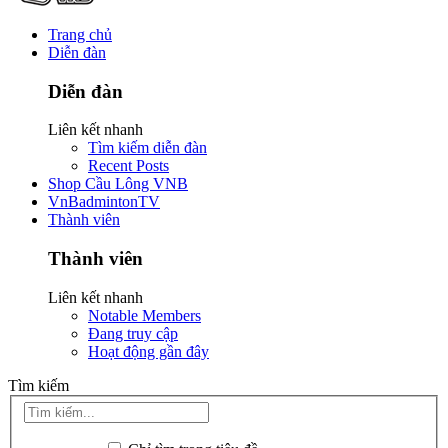
Trang chủ
Diễn đàn
Diễn đàn
Liên kết nhanh
Tìm kiếm diễn đàn
Recent Posts
Shop Cầu Lông VNB
VnBadmintonTV
Thành viên
Thành viên
Liên kết nhanh
Notable Members
Đang truy cập
Hoạt động gần đây
Tìm kiếm