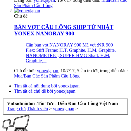
Đăng bởi:
yonexjapan
,
10/7/17
trong diễn đàn:
Mua/Bán Các
Sản Phẩm Cầu Lông
Chủ đề
BÁN VỢT CẦU LÔNG SHIP TỪ NHẬT
YONEX NANORAY 900
Cần bán vợt NANORAY 900 Mã vợt :NR 900
Flex: Stiff Frame: H.T. Graphite, H.M. Graphite,
NANOMETRIC, SUPER HMG Shaft: H.M.
Graphite,...
Chủ đề bởi:
yonexjapan
,
10/7/17
, 5 lần trả lời, trong diễn đàn:
Mua/Bán Các Sản Phẩm Cầu Lông
Tìm tất cả nội dung bởi yonexjapan
Tìm tất cả chủ đề bởi yonexjapan
Vnbadminton -Tin Tức - Diễn Đàn Cầu Lông Việt Nam
Trang chủ
Thành viên
>
yonexjapan
>