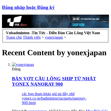
Đăng nhập hoặc Đăng ký
Vnbadminton -Tin Tức - Diễn Đàn Cầu Lông Việt Nam
Trang chủ
Thành viên
>
yonexjapan
>
Recent Content by yonexjapan
Đăng
BÁN VỢT CẦU LÔNG SHIP TỪ NHẬT
YONEX NANORAY 900
các bạn tham khảo giá tai đây nhé
yonex.co.jp/badminton/racquets/nanoray-
900.html