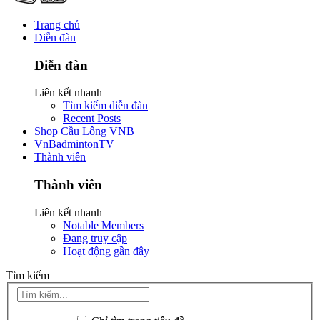
Trang chủ
Diễn đàn
Diễn đàn
Liên kết nhanh
Tìm kiếm diễn đàn
Recent Posts
Shop Cầu Lông VNB
VnBadmintonTV
Thành viên
Thành viên
Liên kết nhanh
Notable Members
Đang truy cập
Hoạt động gần đây
Tìm kiếm