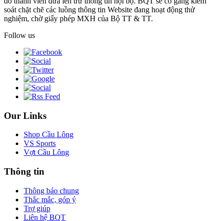
do thành viên đưa lên trừ thông tin nội bộ. BQT sẽ cố gắng kiểm
soát chặt chẽ các luồng thông tin Website đang hoạt động thử
nghiệm, chờ giấy phép MXH của Bộ TT & TT.
Follow us
Our Links
Shop Cầu Lông
VS Sports
Vợt Cầu Lông
Thông tin
Thông báo chung
Thắc mắc, góp ý
Trợ giúp
Liên hệ BQT