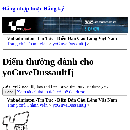
Đăng nhập hoặc Đăng ký
Vnbadminton -Tin Tức - Diễn Đàn Cầu Lông Việt Nam
Trang chủ
Thành viên
>
yoGuveDussaultIj
>
Điểm thưởng dành cho
yoGuveDussaultIj
yoGuveDussaultIj has not been awarded any trophies yet.
Xem tất cả thành tích có thể đạt được
Vnbadminton -Tin Tức - Diễn Đàn Cầu Lông Việt Nam
Trang chủ
Thành viên
>
yoGuveDussaultIj
>