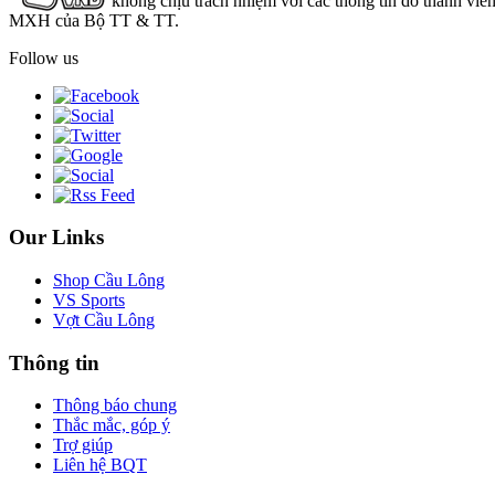
không chịu trách nhiệm với các thông tin do thành viê
MXH của Bộ TT & TT.
Follow us
Our Links
Shop Cầu Lông
VS Sports
Vợt Cầu Lông
Thông tin
Thông báo chung
Thắc mắc, góp ý
Trợ giúp
Liên hệ BQT