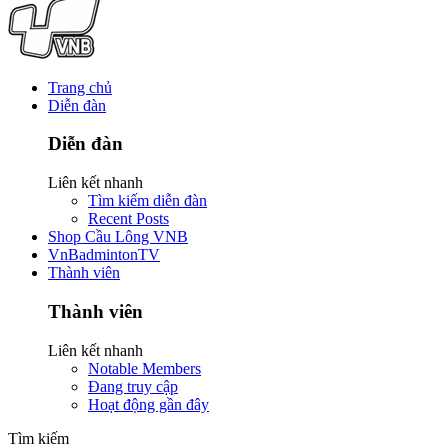
Trang chủ
Diễn đàn
Diễn đàn
Liên kết nhanh
Tìm kiếm diễn đàn
Recent Posts
Shop Cầu Lông VNB
VnBadmintonTV
Thành viên
Thành viên
Liên kết nhanh
Notable Members
Đang truy cập
Hoạt động gần đây
Tìm kiếm