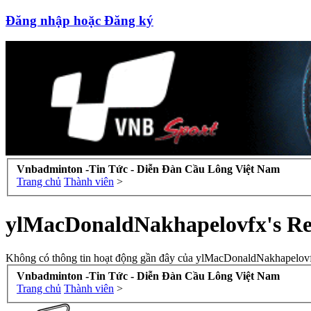
Đăng nhập hoặc Đăng ký
Vnbadminton -Tin Tức - Diễn Đàn Cầu Lông Việt Nam
Trang chủ
Thành viên
>
ylMacDonaldNakhapelovfx's Rec
Không có thông tin hoạt động gần đây của ylMacDonaldNakhapelov
Vnbadminton -Tin Tức - Diễn Đàn Cầu Lông Việt Nam
Trang chủ
Thành viên
>