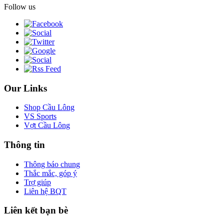
Follow us
Our Links
Shop Cầu Lông
VS Sports
Vợt Cầu Lông
Thông tin
Thông báo chung
Thắc mắc, góp ý
Trợ giúp
Liên hệ BQT
Liên kết bạn bè