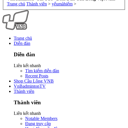
Trang chủ
Thành viên
>
yếumàhiếm
>
Trang chủ
Diễn đàn
Diễn đàn
Liên kết nhanh
Tìm kiếm diễn đàn
Recent Posts
Shop Cầu Lông VNB
VnBadmintonTV
Thành viên
Thành viên
Liên kết nhanh
Notable Members
Đang truy cập