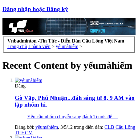
Đăng nhập hoặc Đăng ký
Vnbadminton -Tin Tức - Diễn Đàn Cầu Lông Việt Nam
Trang chủ
Thành viên
>
yếumàhiếm
>
Recent Content by yếumàhiếm
Đăng
Gò Vấp, Phú Nhuận...đáh sáng từ 8, 9 AM vào
lập nhóm hi.
Yêu cầu nhóm chuyển sang đánh Tennis đê.....
Đăng bởi:
yếumàhiếm
,
3/5/12
trong diễn đàn:
CLB Cầu Lông
TP.HCM