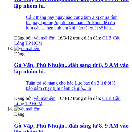
lập nhóm hi.
Cả 2 tháng nay ngày nào cũng làm 2 xị chưa tính
bia,nay tạm ngưng để bảo toàn sức khỏe để còn
lụm cầu.....hẹn anh em khi nào tái xuất sẽ hầu...
Đăng bởi:
yếumàhiếm
,
16/3/12
trong diễn đàn:
CLB Cầu
Lông TP.HCM
Đăng
Gò Vấp, Phú Nhuận...đáh sáng từ 8, 9 AM vào
lập nhóm hi.
Tuần tới sẽ mang cho bác Lực,bác ún 3 li thôi là
bảo đảm chạy lụm hành cả giỏ....:p
Đăng bởi:
yếumàhiếm
,
16/3/12
trong diễn đàn:
CLB Cầu
Lông TP.HCM
Đăng
Gò Vấp, Phú Nhuận...đáh sáng từ 8, 9 AM vào