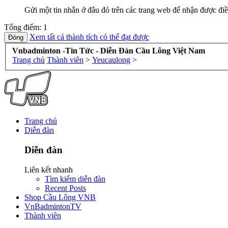
Gửi một tin nhắn ở đâu đó trên các trang web để nhận được điề
Tổng điểm: 1
Xem tất cả thành tích có thể đạt được
Vnbadminton -Tin Tức - Diễn Đàn Cầu Lông Việt Nam
Trang chủ
Thành viên
>
Yeucaulong
>
Trang chủ
Diễn đàn
Diễn đàn
Liên kết nhanh
Tìm kiếm diễn đàn
Recent Posts
Shop Cầu Lông VNB
VnBadmintonTV
Thành viên