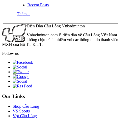
Recent Posts
Thêm...
Diễn Đàn Cầu Lông Vnbadminton
Vnbadminton.com là diễn đàn về Cầu Lông Việt Nam. Vn
không chịu trách nhiệm với các thông tin do thành viê
MXH của Bộ TT & TT.
Follow us
Our Links
Shop Cầu Lông
VS Sports
Vợt Cầu Lông