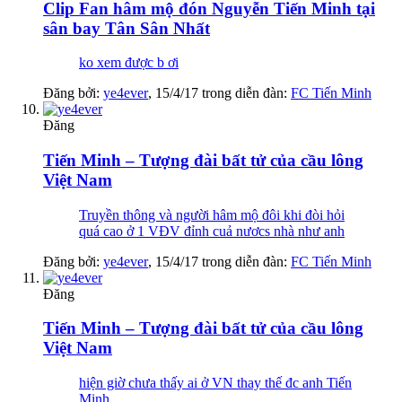
Clip Fan hâm mộ đón Nguyễn Tiến Minh tại
sân bay Tân Sân Nhất
ko xem được b ơi
Đăng bởi:
ye4ever
,
15/4/17
trong diễn đàn:
FC Tiến Minh
Đăng
Tiến Minh – Tượng đài bất tử của cầu lông
Việt Nam
Truyền thông và người hâm mộ đôi khi đòi hỏi
quá cao ở 1 VĐV đỉnh cuả nươcs nhà như anh
Đăng bởi:
ye4ever
,
15/4/17
trong diễn đàn:
FC Tiến Minh
Đăng
Tiến Minh – Tượng đài bất tử của cầu lông
Việt Nam
hiện giờ chưa thấy ai ở VN thay thế đc anh Tiến
Minh