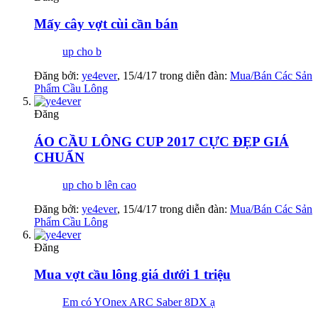
Mấy cây vợt cùi cần bán
up cho b
Đăng bởi:
ye4ever
,
15/4/17
trong diễn đàn:
Mua/Bán Các Sản
Phẩm Cầu Lông
Đăng
ÁO CẦU LÔNG CUP 2017 CỰC ĐẸP GIÁ
CHUẨN
up cho b lên cao
Đăng bởi:
ye4ever
,
15/4/17
trong diễn đàn:
Mua/Bán Các Sản
Phẩm Cầu Lông
Đăng
Mua vợt cầu lông giá dưới 1 triệu
Em có YOnex ARC Saber 8DX ạ