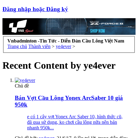
Đăng nhập hoặc Đăng ký
Vnbadminton -Tin Tức - Diễn Đàn Cầu Lông Việt Nam
Trang chủ
Thành viên
>
ye4ever
>
Recent Content by ye4ever
Chủ đề
Bán Vợt Cầu Lông Yonex ArcSaber 10 giá
950k
e có 1 cây vợt Yonex Arc Saber 10, hình thức cũ,
đã qua sử dụng, ko chơi cầu lông nữa nên bán
nhanh 950k...