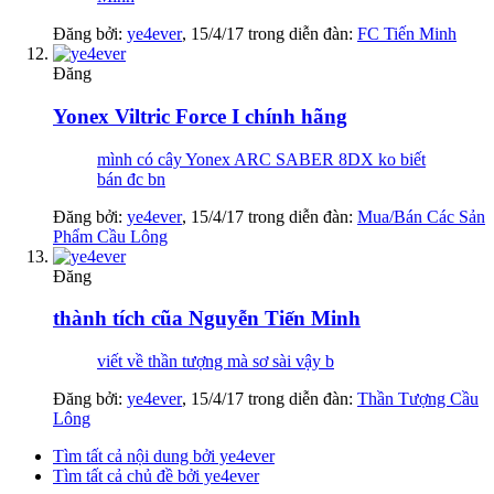
Đăng bởi:
ye4ever
,
15/4/17
trong diễn đàn:
FC Tiến Minh
Đăng
Yonex Viltric Force I chính hãng
mình có cây Yonex ARC SABER 8DX ko biết
bán đc bn
Đăng bởi:
ye4ever
,
15/4/17
trong diễn đàn:
Mua/Bán Các Sản
Phẩm Cầu Lông
Đăng
thành tích cũa Nguyễn Tiến Minh
viết về thần tượng mà sơ sài vậy b
Đăng bởi:
ye4ever
,
15/4/17
trong diễn đàn:
Thần Tượng Cầu
Lông
Tìm tất cả nội dung bởi ye4ever
Tìm tất cả chủ đề bởi ye4ever