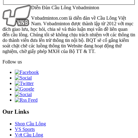
Diễn Đàn Cầu Lông Vnbadminton
Vnbadminton.com là diễn đàn về Cầu Lông Việt
Nam. Vnbadminton được thành lập từ 2012 với mục
đích giao lưu, học hỏi, chia sẻ và thảo luận mọi vấn đề liên quan
đến cầu lông. Chúng tôi sẽ không chịu trách nhiệm với các thông tin
do thành viên đưa lên trừ thông tin nội bộ. BQT sẽ cố gắng kiểm
soát chặt chẽ các luồng thông tin Website đang hoạt động thử
nghiệm, chờ giấy phép MXH của Bộ TT & TT.
Follow us
Our Links
Shop Cầu Lông
VS Sports
Vợt Cầu Lông