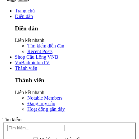
Trang chủ
Diễn đàn
Diễn đàn
Liên kết nhanh
Tìm kiếm diễn đàn
Recent Posts
Shop Cầu Lông VNB
VnBadmintonTV
Thành viên
Thành viên
Liên kết nhanh
Notable Members
Đang truy cập
Hoạt động gần đây
Tìm kiếm