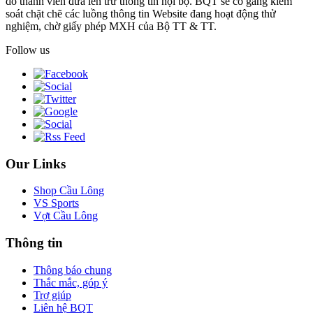
do thành viên đưa lên trừ thông tin nội bộ. BQT sẽ cố gắng kiểm
soát chặt chẽ các luồng thông tin Website đang hoạt động thử
nghiệm, chờ giấy phép MXH của Bộ TT & TT.
Follow us
Our Links
Shop Cầu Lông
VS Sports
Vợt Cầu Lông
Thông tin
Thông báo chung
Thắc mắc, góp ý
Trợ giúp
Liên hệ BQT