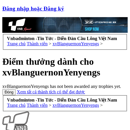
Đăng nhập hoặc Đăng ký
Vnbadminton -Tin Tức - Diễn Đàn Cầu Lông Việt Nam
Trang chủ
Thành viên
>
xvBlanguernonYenyengs
>
Điểm thưởng dành cho
xvBlanguernonYenyengs
xvBlanguernonYenyengs has not been awarded any trophies yet.
Xem tất cả thành tích có thể đạt được
Vnbadminton -Tin Tức - Diễn Đàn Cầu Lông Việt Nam
Trang chủ
Thành viên
>
xvBlanguernonYenyengs
>