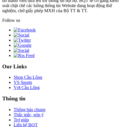
do thành viên đưa lên trừ thông tin nội bộ. BQT sẽ cố gắng kiểm
soát chặt chẽ các luồng thông tin Website đang hoạt động thử
nghiệm, chờ giấy phép MXH của Bộ TT & TT.
Follow us
Our Links
Shop Cầu Lông
VS Sports
Vợt Cầu Lông
Thông tin
Thông báo chung
Thắc mắc, góp ý
Trợ giúp
Liên hệ BQT