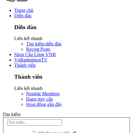
Trang chủ
Diễn đàn
Diễn đàn
Liên kết nhanh
Tìm kiếm diễn đàn
Recent Posts
Shop Cầu Lông VNB
VnBadmintonTV
Thành viên
Thành viên
Liên kết nhanh
Notable Members
Đang truy cập
Hoạt động gần đây
Tìm kiếm