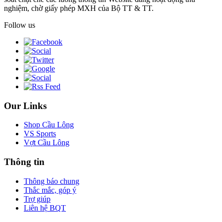
nghiệm, chờ giấy phép MXH của Bộ TT & TT.
Follow us
Our Links
Shop Cầu Lông
VS Sports
Vợt Cầu Lông
Thông tin
Thông báo chung
Thắc mắc, góp ý
Trợ giúp
Liên hệ BQT