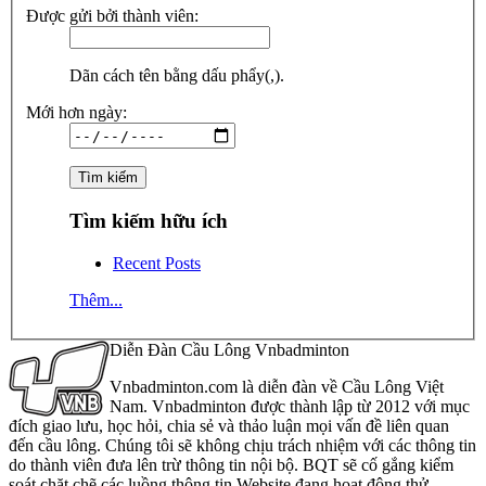
Được gửi bởi thành viên:
Dãn cách tên bằng dấu phẩy(,).
Mới hơn ngày:
Tìm kiếm hữu ích
Recent Posts
Thêm...
Diễn Đàn Cầu Lông Vnbadminton
Vnbadminton.com là diễn đàn về Cầu Lông Việt
Nam. Vnbadminton được thành lập từ 2012 với mục
đích giao lưu, học hỏi, chia sẻ và thảo luận mọi vấn đề liên quan
đến cầu lông. Chúng tôi sẽ không chịu trách nhiệm với các thông tin
do thành viên đưa lên trừ thông tin nội bộ. BQT sẽ cố gắng kiểm
soát chặt chẽ các luồng thông tin Website đang hoạt động thử