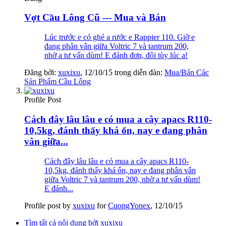
Vợt Cầu Lông Cũ --- Mua và Bán
Lúc trước e có ghé a rước e Rappier 110. Giờ e
đang phân vân giữa Voltric 7 và tantrum 200,
nhờ a tư vấn dùm! E đánh đơn, đôi tùy lúc a!
Đăng bởi:
xuxixu
,
12/10/15
trong diễn đàn:
Mua/Bán Các
Sản Phẩm Cầu Lông
Profile Post
Cách đây lâu lâu e có mua a cây apacs R110-
10,5kg, đánh thấy khá ổn, nay e đang phân
vân giữa...
Cách đây lâu lâu e có mua a cây apacs R110-
10,5kg, đánh thấy khá ổn, nay e đang phân vân
giữa Voltric 7 và tantrum 200, nhờ a tư vấn dùm!
E đánh...
Profile post by
xuxixu
for
CuongYonex
,
12/10/15
Tìm tất cả nội dung bởi xuxixu