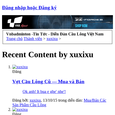
Đăng nhập hoặc Đăng ký
Vnbadminton -Tin Tức - Diễn Đàn Cầu Lông Việt Nam
Trang chủ
Thành viên
>
xuxixu
>
Recent Content by xuxixu
Đăng
Vợt Cầu Lông Cũ --- Mua và Bán
Ok anh! It bua e ghe' nhe'!
Đăng bởi:
xuxixu
,
13/10/15
trong diễn đàn:
Mua/Bán Các
Sản Phẩm Cầu Lông
Đăng