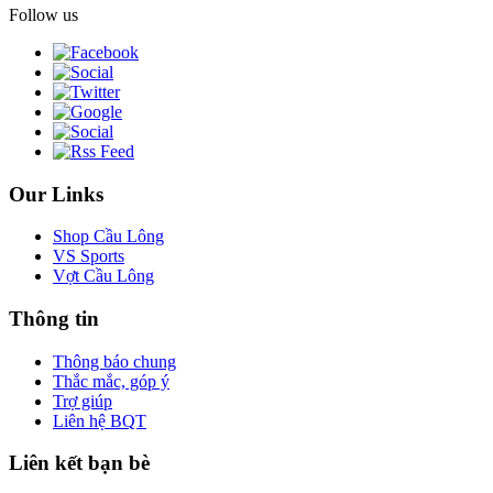
Follow us
Our Links
Shop Cầu Lông
VS Sports
Vợt Cầu Lông
Thông tin
Thông báo chung
Thắc mắc, góp ý
Trợ giúp
Liên hệ BQT
Liên kết bạn bè