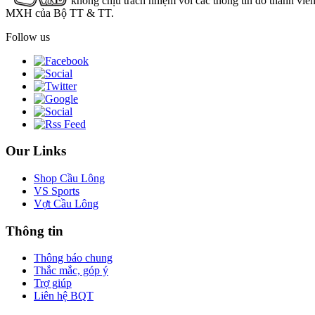
không chịu trách nhiệm với các thông tin do thành viê
MXH của Bộ TT & TT.
Follow us
Our Links
Shop Cầu Lông
VS Sports
Vợt Cầu Lông
Thông tin
Thông báo chung
Thắc mắc, góp ý
Trợ giúp
Liên hệ BQT