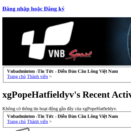
Đăng nhập hoặc Đăng ký
Vnbadminton -Tin Tức - Diễn Đàn Cầu Lông Việt Nam
Trang chủ
Thành viên
>
xgPopeHatfieldyv's Recent Acti
Không có thông tin hoạt động gần đây của xgPopeHatfieldyv.
Vnbadminton -Tin Tức - Diễn Đàn Cầu Lông Việt Nam
Trang chủ
Thành viên
>