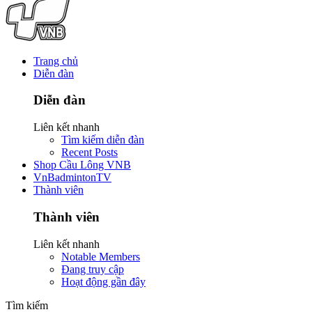
Trang chủ
Diễn đàn
Diễn đàn
Liên kết nhanh
Tìm kiếm diễn đàn
Recent Posts
Shop Cầu Lông VNB
VnBadmintonTV
Thành viên
Thành viên
Liên kết nhanh
Notable Members
Đang truy cập
Hoạt động gần đây
Tìm kiếm