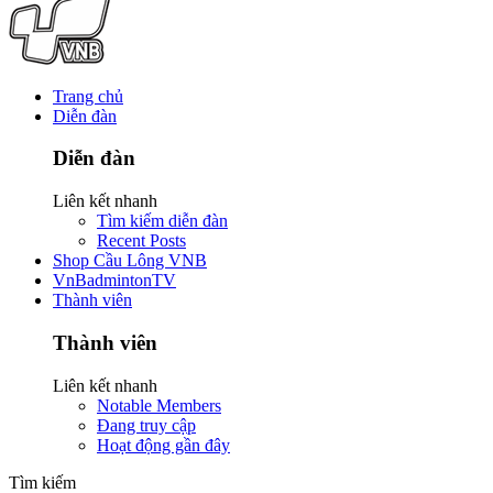
Trang chủ
Diễn đàn
Diễn đàn
Liên kết nhanh
Tìm kiếm diễn đàn
Recent Posts
Shop Cầu Lông VNB
VnBadmintonTV
Thành viên
Thành viên
Liên kết nhanh
Notable Members
Đang truy cập
Hoạt động gần đây
Tìm kiếm