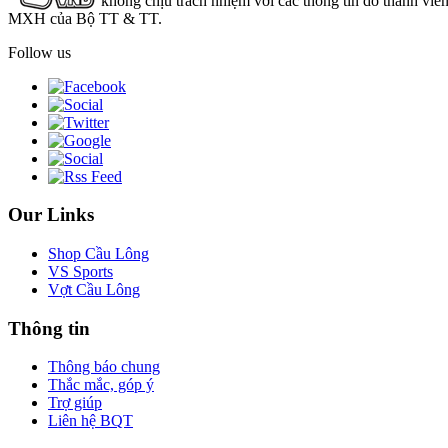
không chịu trách nhiệm với các thông tin do thành viê
MXH của Bộ TT & TT.
Follow us
Our Links
Shop Cầu Lông
VS Sports
Vợt Cầu Lông
Thông tin
Thông báo chung
Thắc mắc, góp ý
Trợ giúp
Liên hệ BQT