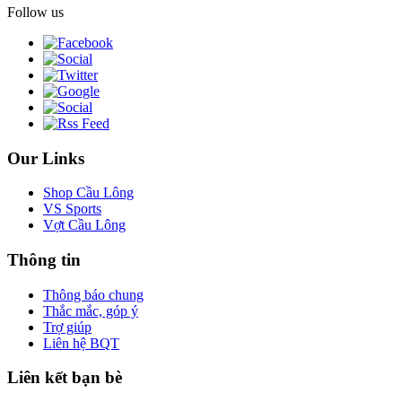
Follow us
Our Links
Shop Cầu Lông
VS Sports
Vợt Cầu Lông
Thông tin
Thông báo chung
Thắc mắc, góp ý
Trợ giúp
Liên hệ BQT
Liên kết bạn bè