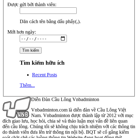
Được gửi bởi thành viên:
Dãn cách tên bằng dấu phẩy(,).
Mới hơn ngày:
Tìm kiếm hữu ích
Recent Posts
Thêm...
Diễn Đàn Cầu Lông Vnbadminton
Vnbadminton.com là diễn đàn về Cầu Lông Việt
Nam. Vnbadminton được thành lập từ 2012 với mục
đích giao lưu, học hỏi, chia sẻ và thảo luận mọi vấn đề liên quan
đến cầu lông. Chúng tôi sẽ không chịu trách nhiệm với các thông tin
do thành viên đưa lên trừ thông tin nội bộ. BQT sẽ cố gắng kiểm
soát chặt chẽ các luồng thông tin Website đang hoạt động thử