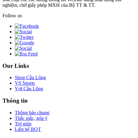
nghiệm, chờ giấy phép MXH của Bộ TT & TT.
Follow us
Our Links
Shop Cầu Lông
VS Sports
Vợt Cầu Lông
Thông tin
Thông báo chung
Thắc mắc, góp ý
Trợ giúp
Liên hệ BQT