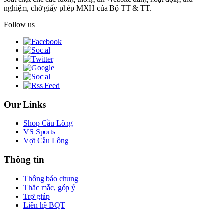
nghiệm, chờ giấy phép MXH của Bộ TT & TT.
Follow us
Our Links
Shop Cầu Lông
VS Sports
Vợt Cầu Lông
Thông tin
Thông báo chung
Thắc mắc, góp ý
Trợ giúp
Liên hệ BQT