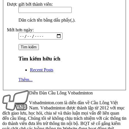
Được gửi bởi thành viên:
Dãn cách tên bằng dấu phẩy(,).
Mới hơn ngày:
Tìm kiếm hữu ích
Recent Posts
Thêm...
Diễn Đàn Cầu Lông Vnbadminton
Vnbadminton.com là diễn đàn về Cầu Lông Việt
Nam. Vnbadminton được thành lập từ 2012 với mục
đích giao lưu, học hỏi, chia sẻ và thảo luận mọi vấn đề liên quan
đến cầu lông. Chúng tôi sẽ không chịu trách nhiệm với các thông tin
do thành viên đưa lên trừ thông tin nội bộ. BQT sẽ cố gắng kiểm
soát chặt chẽ các luồng thông tin Website đang hoạt động thử