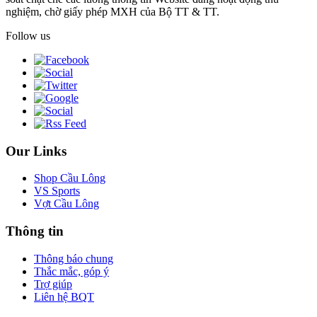
nghiệm, chờ giấy phép MXH của Bộ TT & TT.
Follow us
Our Links
Shop Cầu Lông
VS Sports
Vợt Cầu Lông
Thông tin
Thông báo chung
Thắc mắc, góp ý
Trợ giúp
Liên hệ BQT