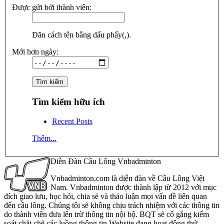
Được gửi bởi thành viên:
Dãn cách tên bằng dấu phẩy(,).
Mới hơn ngày:
Tìm kiếm hữu ích
Recent Posts
Thêm...
Diễn Đàn Cầu Lông Vnbadminton
Vnbadminton.com là diễn đàn về Cầu Lông Việt
Nam. Vnbadminton được thành lập từ 2012 với mục
đích giao lưu, học hỏi, chia sẻ và thảo luận mọi vấn đề liên quan
đến cầu lông. Chúng tôi sẽ không chịu trách nhiệm với các thông tin
do thành viên đưa lên trừ thông tin nội bộ. BQT sẽ cố gắng kiểm
soát chặt chẽ các luồng thông tin Website đang hoạt động thử