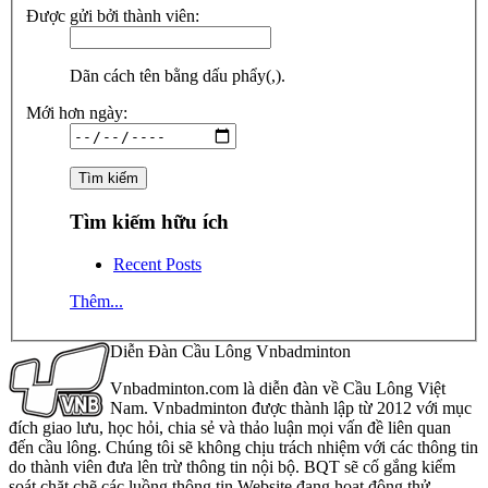
Được gửi bởi thành viên:
Dãn cách tên bằng dấu phẩy(,).
Mới hơn ngày:
Tìm kiếm hữu ích
Recent Posts
Thêm...
Diễn Đàn Cầu Lông Vnbadminton
Vnbadminton.com là diễn đàn về Cầu Lông Việt
Nam. Vnbadminton được thành lập từ 2012 với mục
đích giao lưu, học hỏi, chia sẻ và thảo luận mọi vấn đề liên quan
đến cầu lông. Chúng tôi sẽ không chịu trách nhiệm với các thông tin
do thành viên đưa lên trừ thông tin nội bộ. BQT sẽ cố gắng kiểm
soát chặt chẽ các luồng thông tin Website đang hoạt động thử