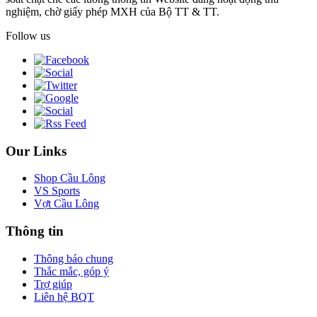
nghiệm, chờ giấy phép MXH của Bộ TT & TT.
Follow us
Our Links
Shop Cầu Lông
VS Sports
Vợt Cầu Lông
Thông tin
Thông báo chung
Thắc mắc, góp ý
Trợ giúp
Liên hệ BQT