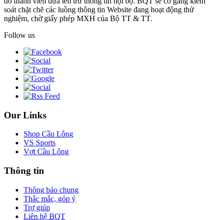
do thành viên đưa lên trừ thông tin nội bộ. BQT sẽ cố gắng kiểm
soát chặt chẽ các luồng thông tin Website đang hoạt động thử
nghiệm, chờ giấy phép MXH của Bộ TT & TT.
Follow us
Our Links
Shop Cầu Lông
VS Sports
Vợt Cầu Lông
Thông tin
Thông báo chung
Thắc mắc, góp ý
Trợ giúp
Liên hệ BQT