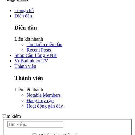
Trang chủ
Diễn đàn
Diễn đàn
Liên kết nhanh
Tìm kiếm diễn đàn
Recent Posts
Shop Cầu Lông VNB
VnBadmintonTV
Thành viên
Thành viên
Liên kết nhanh
Notable Members
Đang truy cập
Hoạt động gần đây
Tìm kiếm