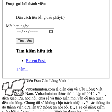
Được gửi bởi thành viên:
Dãn cách tên bằng dấu phẩy(,).
Mới hơn ngày:
Tìm kiếm hữu ích
Recent Posts
Thêm...
Diễn Đàn Cầu Lông Vnbadminton
Vnbadminton.com là diễn đàn về Cầu Lông Việt
Nam. Vnbadminton được thành lập từ 2012 với mục
đích giao lưu, học hỏi, chia sẻ và thảo luận mọi vấn đề liên quan
đến cầu lông. Chúng tôi sẽ không chịu trách nhiệm với các thông tin
do thành viên đưa lên trừ thông tin nội bộ. BQT sẽ cố gắng kiểm
soát chặt chẽ các luồng thông tin Website đang hoạt động thử