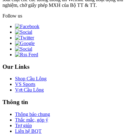
nghiệm, chờ giấy phép MXH của Bộ TT & TT.
Follow us
Our Links
Shop Cầu Lông
VS Sports
Vợt Cầu Lông
Thông tin
Thông báo chung
Thắc mắc, góp ý
Trợ giúp
Liên hệ BQT