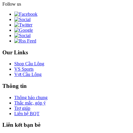
Follow us
Our Links
Shop Cầu Lông
VS Sports
Vợt Cầu Lông
Thông tin
Thông báo chung
Thắc mắc, góp ý
Trợ giúp
Liên hệ BQT
Liên kết bạn bè