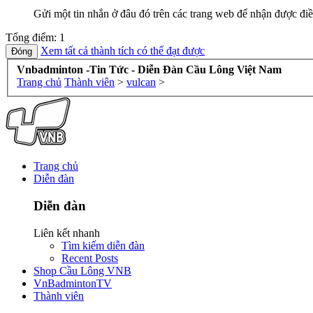
Gửi một tin nhắn ở đâu đó trên các trang web để nhận được điề
Tổng điểm: 1
Xem tất cả thành tích có thể đạt được
Vnbadminton -Tin Tức - Diễn Đàn Cầu Lông Việt Nam
Trang chủ
Thành viên
>
vulcan
>
Trang chủ
Diễn đàn
Diễn đàn
Liên kết nhanh
Tìm kiếm diễn đàn
Recent Posts
Shop Cầu Lông VNB
VnBadmintonTV
Thành viên