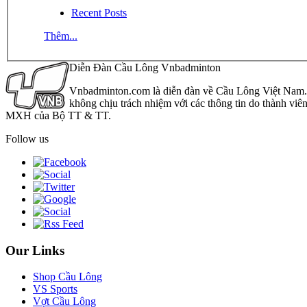
Recent Posts
Thêm...
Diễn Đàn Cầu Lông Vnbadminton
Vnbadminton.com là diễn đàn về Cầu Lông Việt Nam. Vn
không chịu trách nhiệm với các thông tin do thành viê
MXH của Bộ TT & TT.
Follow us
Our Links
Shop Cầu Lông
VS Sports
Vợt Cầu Lông