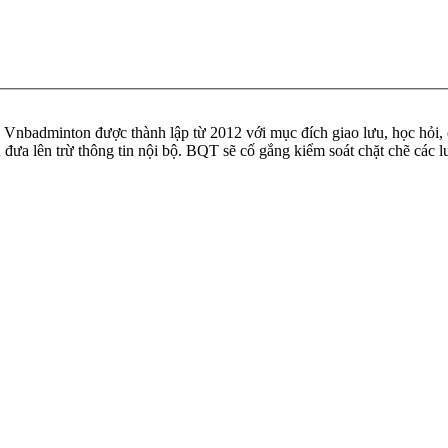
badminton được thành lập từ 2012 với mục đích giao lưu, học hỏi, ch
n đưa lên trừ thông tin nội bộ. BQT sẽ cố gắng kiểm soát chặt chẽ các