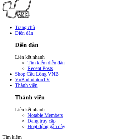
Trang chủ
Diễn đàn
Diễn đàn
Liên kết nhanh
Tìm kiếm diễn đàn
Recent Posts
Shop Cầu Lông VNB
VnBadmintonTV
Thành viên
Thành viên
Liên kết nhanh
Notable Members
Đang truy cập
Hoạt động gần đây
Tìm kiếm