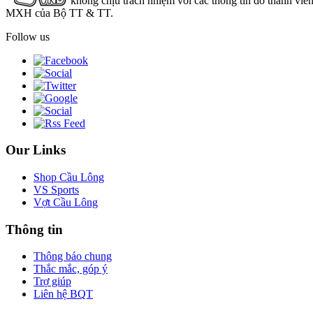
không chịu trách nhiệm với các thông tin do thành viê
MXH của Bộ TT & TT.
Follow us
Our Links
Shop Cầu Lông
VS Sports
Vợt Cầu Lông
Thông tin
Thông báo chung
Thắc mắc, góp ý
Trợ giúp
Liên hệ BQT