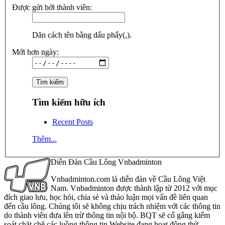
Được gửi bởi thành viên:
Dãn cách tên bằng dấu phẩy(,).
Mới hơn ngày:
Tìm kiếm hữu ích
Recent Posts
Thêm...
Diễn Đàn Cầu Lông Vnbadminton
Vnbadminton.com là diễn đàn về Cầu Lông Việt
Nam. Vnbadminton được thành lập từ 2012 với mục
đích giao lưu, học hỏi, chia sẻ và thảo luận mọi vấn đề liên quan
đến cầu lông. Chúng tôi sẽ không chịu trách nhiệm với các thông tin
do thành viên đưa lên trừ thông tin nội bộ. BQT sẽ cố gắng kiểm
soát chặt chẽ các luồng thông tin Website đang hoạt động thử