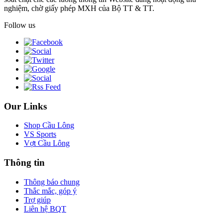
nghiệm, chờ giấy phép MXH của Bộ TT & TT.
Follow us
Our Links
Shop Cầu Lông
VS Sports
Vợt Cầu Lông
Thông tin
Thông báo chung
Thắc mắc, góp ý
Trợ giúp
Liên hệ BQT