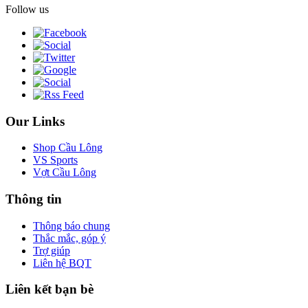
Follow us
Our Links
Shop Cầu Lông
VS Sports
Vợt Cầu Lông
Thông tin
Thông báo chung
Thắc mắc, góp ý
Trợ giúp
Liên hệ BQT
Liên kết bạn bè