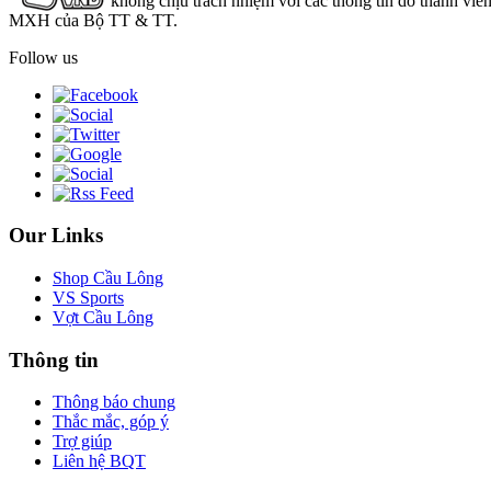
không chịu trách nhiệm với các thông tin do thành viê
MXH của Bộ TT & TT.
Follow us
Our Links
Shop Cầu Lông
VS Sports
Vợt Cầu Lông
Thông tin
Thông báo chung
Thắc mắc, góp ý
Trợ giúp
Liên hệ BQT