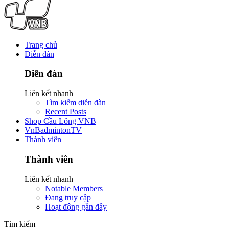
Trang chủ
Diễn đàn
Diễn đàn
Liên kết nhanh
Tìm kiếm diễn đàn
Recent Posts
Shop Cầu Lông VNB
VnBadmintonTV
Thành viên
Thành viên
Liên kết nhanh
Notable Members
Đang truy cập
Hoạt động gần đây
Tìm kiếm