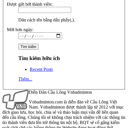
Được gửi bởi thành viên:
Dãn cách tên bằng dấu phẩy(,).
Mới hơn ngày:
Tìm kiếm hữu ích
Recent Posts
Thêm...
Diễn Đàn Cầu Lông Vnbadminton
Vnbadminton.com là diễn đàn về Cầu Lông Việt
Nam. Vnbadminton được thành lập từ 2012 với mục
đích giao lưu, học hỏi, chia sẻ và thảo luận mọi vấn đề liên quan
đến cầu lông. Chúng tôi sẽ không chịu trách nhiệm với các thông tin
do thành viên đưa lên trừ thông tin nội bộ. BQT sẽ cố gắng kiểm
soát chặt chẽ các luồng thông tin Website đang hoạt động thử