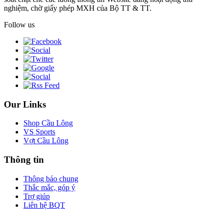
nghiệm, chờ giấy phép MXH của Bộ TT & TT.
Follow us
Our Links
Shop Cầu Lông
VS Sports
Vợt Cầu Lông
Thông tin
Thông báo chung
Thắc mắc, góp ý
Trợ giúp
Liên hệ BQT