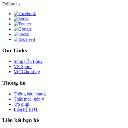
Follow us
Our Links
Shop Cầu Lông
VS Sports
Vợt Cầu Lông
Thông tin
Thông báo chung
Thắc mắc, góp ý
Trợ giúp
Liên hệ BQT
Liên kết bạn bè