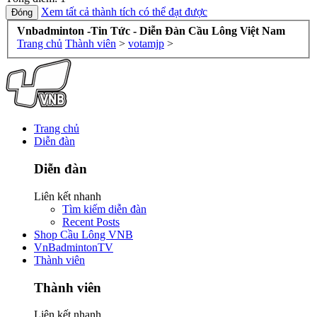
Xem tất cả thành tích có thể đạt được
Vnbadminton -Tin Tức - Diễn Đàn Cầu Lông Việt Nam
Trang chủ
Thành viên
>
votamjp
>
Trang chủ
Diễn đàn
Diễn đàn
Liên kết nhanh
Tìm kiếm diễn đàn
Recent Posts
Shop Cầu Lông VNB
VnBadmintonTV
Thành viên
Thành viên
Liên kết nhanh