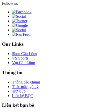
Follow us
Our Links
Shop Cầu Lông
VS Sports
Vợt Cầu Lông
Thông tin
Thông báo chung
Thắc mắc, góp ý
Trợ giúp
Liên hệ BQT
Liên kết bạn bè