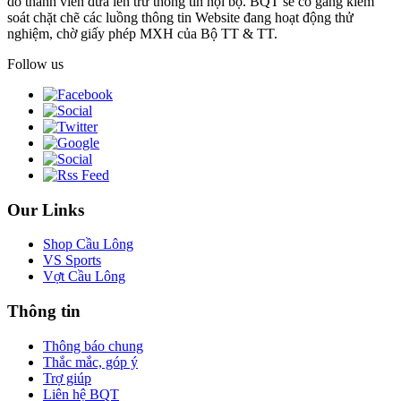
do thành viên đưa lên trừ thông tin nội bộ. BQT sẽ cố gắng kiểm
soát chặt chẽ các luồng thông tin Website đang hoạt động thử
nghiệm, chờ giấy phép MXH của Bộ TT & TT.
Follow us
Our Links
Shop Cầu Lông
VS Sports
Vợt Cầu Lông
Thông tin
Thông báo chung
Thắc mắc, góp ý
Trợ giúp
Liên hệ BQT