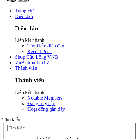
Trang chủ
Diễn đàn
Diễn đàn
Liên kết nhanh
Tìm kiếm diễn đàn
Recent Posts
Shop Cầu Lông VNB
VnBadmintonTV
Thành viên
Thành viên
Liên kết nhanh
Notable Members
Đang truy cập
Hoạt động gần đây
Tìm kiếm