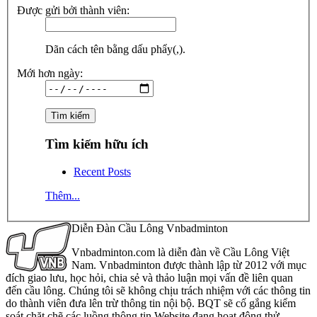
Được gửi bởi thành viên:
Dãn cách tên bằng dấu phẩy(,).
Mới hơn ngày:
Tìm kiếm hữu ích
Recent Posts
Thêm...
Diễn Đàn Cầu Lông Vnbadminton
Vnbadminton.com là diễn đàn về Cầu Lông Việt
Nam. Vnbadminton được thành lập từ 2012 với mục
đích giao lưu, học hỏi, chia sẻ và thảo luận mọi vấn đề liên quan
đến cầu lông. Chúng tôi sẽ không chịu trách nhiệm với các thông tin
do thành viên đưa lên trừ thông tin nội bộ. BQT sẽ cố gắng kiểm
soát chặt chẽ các luồng thông tin Website đang hoạt động thử