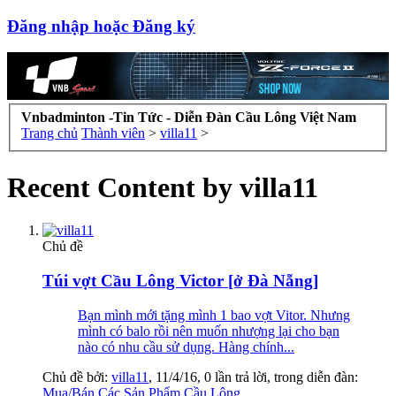
Đăng nhập hoặc Đăng ký
Vnbadminton -Tin Tức - Diễn Đàn Cầu Lông Việt Nam
Trang chủ
Thành viên
>
villa11
>
Recent Content by villa11
Chủ đề
Túi vợt Cầu Lông Victor [ở Đà Nẵng]
Bạn mình mới tặng mình 1 bao vợt Vitor. Nhưng
mình có balo rồi nên muốn nhượng lại cho bạn
nào có nhu cầu sử dụng. Hàng chính...
Chủ đề bởi:
villa11
,
11/4/16
, 0 lần trả lời, trong diễn đàn:
Mua/Bán Các Sản Phẩm Cầu Lông