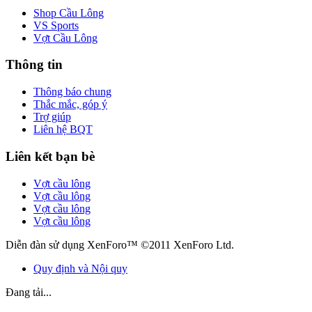
Shop Cầu Lông
VS Sports
Vợt Cầu Lông
Thông tin
Thông báo chung
Thắc mắc, góp ý
Trợ giúp
Liên hệ BQT
Liên kết bạn bè
Vợt cầu lông
Vợt cầu lông
Vợt cầu lông
Vợt cầu lông
Diễn đàn sử dụng XenForo™ ©2011 XenForo Ltd.
Quy định và Nội quy
Đang tải...