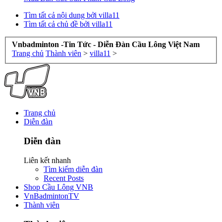
Tìm tất cả nội dung bởi villa11
Tìm tất cả chủ đề bởi villa11
Vnbadminton -Tin Tức - Diễn Đàn Cầu Lông Việt Nam
Trang chủ
Thành viên
>
villa11
>
Trang chủ
Diễn đàn
Diễn đàn
Liên kết nhanh
Tìm kiếm diễn đàn
Recent Posts
Shop Cầu Lông VNB
VnBadmintonTV
Thành viên