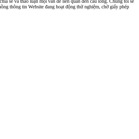
ia sẻ và thảo luận mọi vấn đề liên quan đến cầu lông. Chúng tôi sẽ
 luồng thông tin Website đang hoạt động thử nghiệm, chờ giấy phép