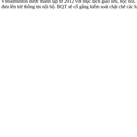
badminton được thành lập từ 2012 với mục đích giao lưu, học hỏi, ch
n đưa lên trừ thông tin nội bộ. BQT sẽ cố gắng kiểm soát chặt chẽ các