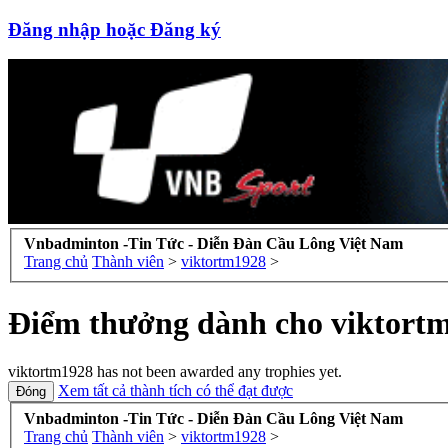
Đăng nhập hoặc Đăng ký
Vnbadminton -Tin Tức - Diễn Đàn Cầu Lông Việt Nam
Trang chủ
Thành viên
>
viktortm1928
>
Điểm thưởng dành cho viktort
viktortm1928 has not been awarded any trophies yet.
Xem tất cả thành tích có thể đạt được
Vnbadminton -Tin Tức - Diễn Đàn Cầu Lông Việt Nam
Trang chủ
Thành viên
>
viktortm1928
>