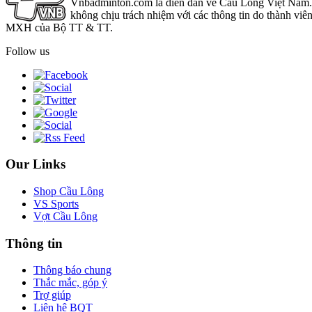
Vnbadminton.com là diễn đàn về Cầu Lông Việt Nam. Vn
không chịu trách nhiệm với các thông tin do thành viê
MXH của Bộ TT & TT.
Follow us
Our Links
Shop Cầu Lông
VS Sports
Vợt Cầu Lông
Thông tin
Thông báo chung
Thắc mắc, góp ý
Trợ giúp
Liên hệ BQT