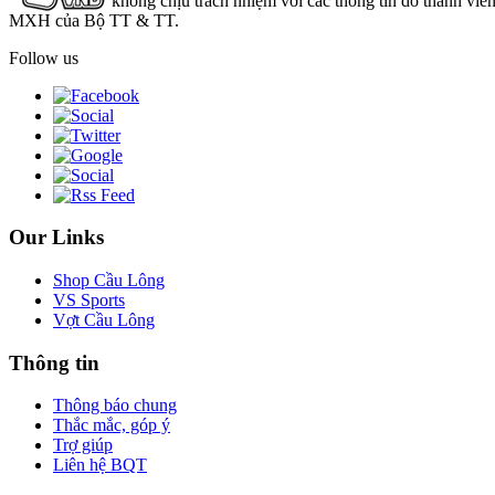
không chịu trách nhiệm với các thông tin do thành viê
MXH của Bộ TT & TT.
Follow us
Our Links
Shop Cầu Lông
VS Sports
Vợt Cầu Lông
Thông tin
Thông báo chung
Thắc mắc, góp ý
Trợ giúp
Liên hệ BQT