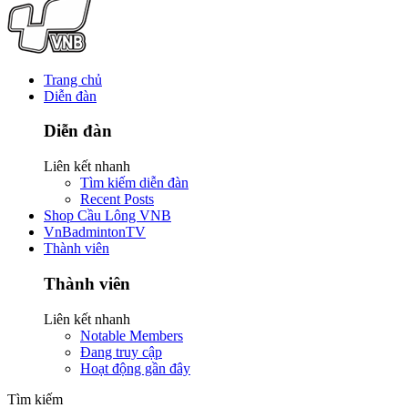
Trang chủ
Diễn đàn
Diễn đàn
Liên kết nhanh
Tìm kiếm diễn đàn
Recent Posts
Shop Cầu Lông VNB
VnBadmintonTV
Thành viên
Thành viên
Liên kết nhanh
Notable Members
Đang truy cập
Hoạt động gần đây
Tìm kiếm