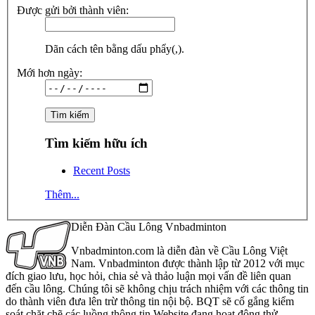
Được gửi bởi thành viên:
Dãn cách tên bằng dấu phẩy(,).
Mới hơn ngày:
Tìm kiếm hữu ích
Recent Posts
Thêm...
Diễn Đàn Cầu Lông Vnbadminton
Vnbadminton.com là diễn đàn về Cầu Lông Việt
Nam. Vnbadminton được thành lập từ 2012 với mục
đích giao lưu, học hỏi, chia sẻ và thảo luận mọi vấn đề liên quan
đến cầu lông. Chúng tôi sẽ không chịu trách nhiệm với các thông tin
do thành viên đưa lên trừ thông tin nội bộ. BQT sẽ cố gắng kiểm
soát chặt chẽ các luồng thông tin Website đang hoạt động thử