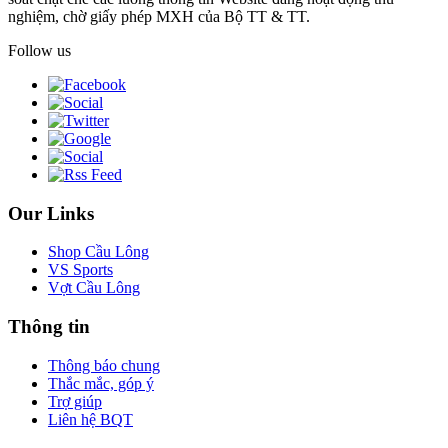
nghiệm, chờ giấy phép MXH của Bộ TT & TT.
Follow us
Our Links
Shop Cầu Lông
VS Sports
Vợt Cầu Lông
Thông tin
Thông báo chung
Thắc mắc, góp ý
Trợ giúp
Liên hệ BQT