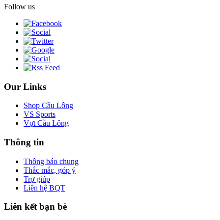
Follow us
Our Links
Shop Cầu Lông
VS Sports
Vợt Cầu Lông
Thông tin
Thông báo chung
Thắc mắc, góp ý
Trợ giúp
Liên hệ BQT
Liên kết bạn bè