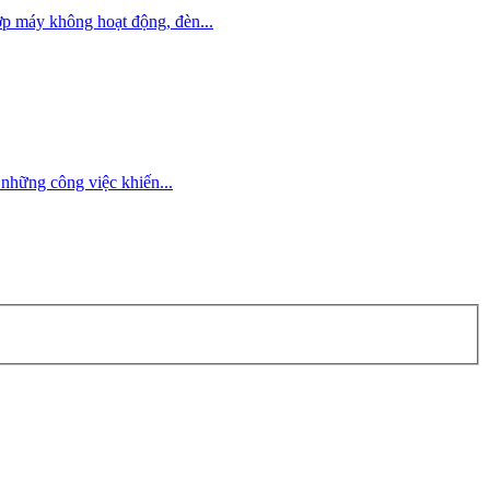
p máy không hoạt động, đèn...
những công việc khiến...