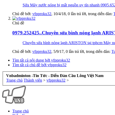
Sửa Máy nước nóng bị mất nguồn uy tín nhanh 0905.652
Chủ đề bởi:
vfpproku32
,
10/4/18
, 0 lần trả lời, trong diễn đàn:
Chủ đề
0979.252425..Chuyên sửa bình nóng lạnh ARIS
Chuyên sửa bình nóng lạnh ARISTON tại tphcm Máy nước 
Chủ đề bởi:
vfpproku32
,
5/9/17
, 0 lần trả lời, trong diễn đàn:
T
Tìm tất cả nội dung bởi vfpproku32
Tìm tất cả chủ đề bởi vfpproku32
Vnbadminton -Tin Tức - Diễn Đàn Cầu Lông Việt Nam
Trang chủ
Thành viên
>
vfpproku32
>
Trang chủ