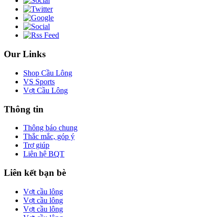
Our Links
Shop Cầu Lông
VS Sports
Vợt Cầu Lông
Thông tin
Thông báo chung
Thắc mắc, góp ý
Trợ giúp
Liên hệ BQT
Liên kết bạn bè
Vợt cầu lông
Vợt cầu lông
Vợt cầu lông