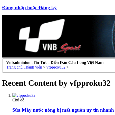
Đăng nhập hoặc Đăng ký
Vnbadminton -Tin Tức - Diễn Đàn Cầu Lông Việt Nam
Trang chủ
Thành viên
>
vfpproku32
>
Recent Content by vfpproku32
Chủ đề
Sửa Máy nước nóng bị mất nguồn uy tín nhanh