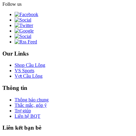
Follow us
Our Links
Shop Cầu Lông
VS Sports
Vợt Cầu Lông
Thông tin
Thông báo chung
Thắc mắc, góp ý
Trợ giúp
Liên hệ BQT
Liên kết bạn bè