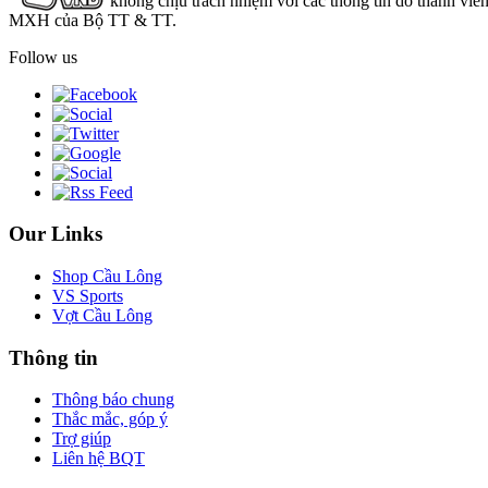
không chịu trách nhiệm với các thông tin do thành viê
MXH của Bộ TT & TT.
Follow us
Our Links
Shop Cầu Lông
VS Sports
Vợt Cầu Lông
Thông tin
Thông báo chung
Thắc mắc, góp ý
Trợ giúp
Liên hệ BQT