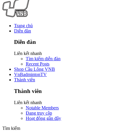
Trang chủ
Diễn đàn
Diễn đàn
Liên kết nhanh
Tìm kiếm diễn đàn
Recent Posts
Shop Cầu Lông VNB
VnBadmintonTV
Thành viên
Thành viên
Liên kết nhanh
Notable Members
Đang truy cập
Hoạt động gần đây
Tìm kiếm