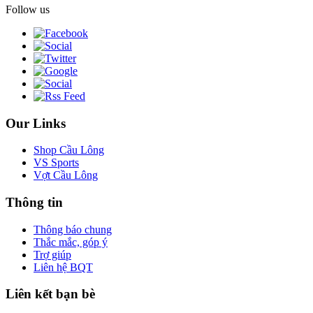
Follow us
Our Links
Shop Cầu Lông
VS Sports
Vợt Cầu Lông
Thông tin
Thông báo chung
Thắc mắc, góp ý
Trợ giúp
Liên hệ BQT
Liên kết bạn bè